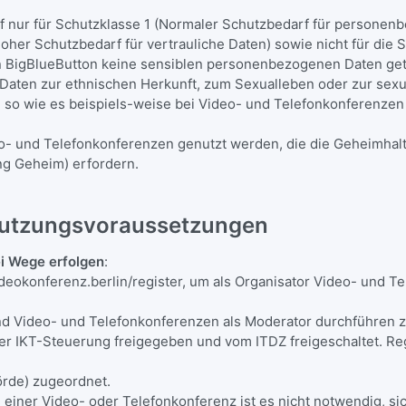
f nur für Schutzklasse 1 (Normaler Schutzbedarf für persone
hoher Schutzbedarf für vertrauliche Daten) sowie nicht für die
n BigBlueButton keine sensiblen personenbezogenen Daten gete
Daten zur ethnischen Herkunft, zum Sexualleben oder zur sex
n), so wie es beispiels-weise bei Video- und Telefonkonferenz
deo- und Telefonkonferenzen genutzt werden, die die Geheimha
eng Geheim) erfordern.
 Nutzungsvoraussetzungen
ei Wege erfolgen
:
deokonferenz.berlin/register, um als Organisator Video- und T
eo- und Telefonkonferenzen als Moderator durchführen zu kö
-Steuerung freigegeben und vom ITDZ freigeschaltet. Regis
de) zugeordnet.
ner Video- oder Telefonkonferenz ist es nicht notwendig, sic